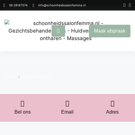
06 28167574
info@schoonheidssalonfemma.nl
Maak afspraak
Home
Prijslijst / Cadeaubon
Bel ons
Email
Adres